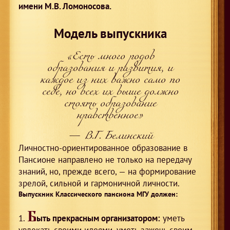
имени М.В. Ломоносова.
Модель выпускника
«Есть много родов
образования и развития, и
каждое
из них важно само по
себе, но всех их выше должно
стоять
образование
нравственное»
— В.Г. Белинский
Личностно-ориентированное образование в
Пансионе направлено не только на передачу
знаний, но, прежде всего, — на формирование
зрелой, сильной и гармоничной личности.
Выпускник Классического пансиона МГУ должен:
Б
ыть прекрасным организатором:
уметь
увлекать своими идеями, уметь зажечь своим