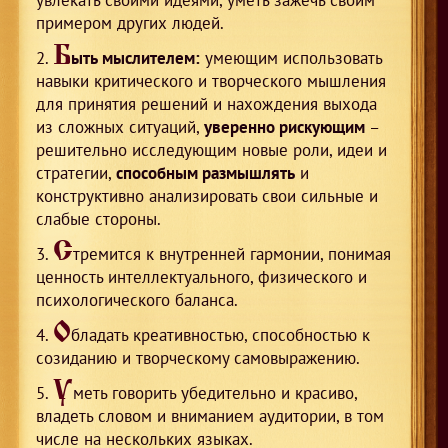
примером других людей.
Б
ыть мыслителем:
умеющим использовать
навыки критического и творческого мышления
для принятия решений и нахождения выхода
из сложных ситуаций,
уверенно рискующим
–
решительно исследующим новые роли, идеи и
стратегии,
способным размышлять
и
конструктивно анализировать свои сильные и
слабые стороны.
С
тремится к внутренней гармонии, понимая
ценность интеллектуального, физического и
психологического баланса.
О
бладать креативностью, способностью к
созиданию и творческому самовыражению.
У
меть говорить убедительно и красиво,
владеть словом и вниманием аудитории, в том
числе на нескольких языках.