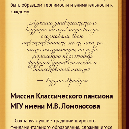
быть образцом терпимости и внимательности к
каждому.
«Лучшие университеты и
ведущие школы мира всегда
осознавали свою
ответственность не только
за
интеллектуальную, но и за
моральную подготовку
будущей управленческой и
общественной элиты»
— Гордон Драйден
Миссия Классического пансиона
МГУ
имени М.В. Ломоносова
Сохраняя лучшие традиции широкого
фундаментального образования, сложившегося