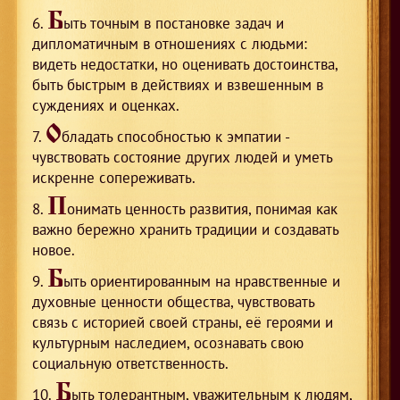
Б
ыть точным в постановке задач и
дипломатичным в отношениях с людьми:
видеть недостатки, но оценивать достоинства,
быть быстрым в действиях и взвешенным в
суждениях и оценках.
О
бладать способностью к эмпатии -
чувствовать состояние других людей и уметь
искренне сопереживать.
П
онимать ценность развития, понимая как
важно бережно хранить традиции и создавать
новое.
Б
ыть ориентированным на нравственные и
духовные ценности общества, чувствовать
связь с историей своей страны, её героями и
культурным наследием, осознавать свою
социальную ответственность.
Б
ыть толерантным, уважительным к людям,