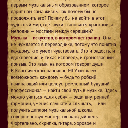
первым музыкальным образованием, которое
дарит нам сама жизнь. Так почему бы не
продолжить его? Почему бы не войти в этот
чудесный мир, где звуки становятся красками, а
мелодии — мостами между сердцами?
Музыка — искусство, в котором нет границ.
Она
не нуждается в переводчике, потому что понятна
каждому, кто умеет чувствовать. Это и радость, и
вдохновение, и тихая исповедь, и громогласный
призыв. Это язык, на котором говорят души.
В Классическом пансионе МГУ мы даём
возможность каждому — будь то робкий
начинающий или целеустремлённый будущий
профессионал — найти свой путь в музыке. Здесь
можно учиться «для себя» — ради внутренней
гармонии, умения слушать и слышать, — или
получить диплом музыкальной школы,
совершенствуя мастерство каждый день.
Фортепиано, скрипка, гитара, хоровое и