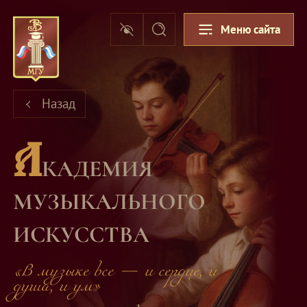
Меню сайта
Назад
А
КАДЕМИЯ
МУЗЫКАЛЬНОГО
ИСКУССТВА
«В музыке все — и сердце, и
душа, и ум»