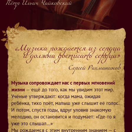
Пётр Ильич Чайковский
«Музыка рождается из сердца
и должна достигать сердца»
Сергей Рахманинов
Музыка сопровождает нас с первых мгновений
жизни
— ещё до того, как мы увидим этот мир.
Учёные утверждают: когда мама, ожидая
ребёнка, тихо поёт, малыш уже слышит её голос.
И потом, спустя годы, вдруг уловив знакомую
мелодию, он остановится и подумает: «Где-то я
уже это слышал…»
Мы рождаемся с этим внутренним знанием — с