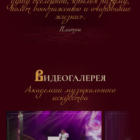
душу вселенной, крылья разуму,
полёт воображению и очарование
жизни».
Платон
В
ИДЕОГАЛЕРЕЯ
Академии музыкального
искусства