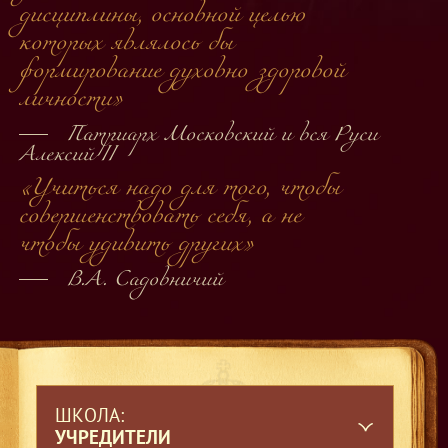
дисциплины, основной целью
которых являлось бы
формирование духовно здоровой
личности»
Патриарх Московский и вся Руси
Алексий II
«Учиться надо для того, чтобы
совершенствовать себя,
а не
чтобы удивить других»
В.А. Садовничий
ШКОЛА:
УЧРЕДИТЕЛИ