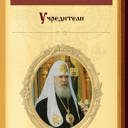
У
чредители