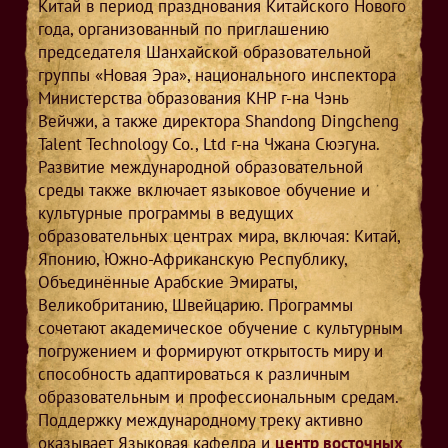
Китай в период празднования Китайского Нового
года, организованный по приглашению
председателя Шанхайской образовательной
группы «Новая Эра», национального инспектора
Министерства образования КНР г-на Чэнь
Вейчжи, а также директора Shandong Dingcheng
Talent Technology Co., Ltd г-на Чжана Сюэгуна.
Развитие международной образовательной
среды также включает языковое обучение и
культурные программы в ведущих
образовательных центрах мира, включая: Китай,
Японию, Южно-Африканскую Республику,
Объединённые Арабские Эмираты,
Великобританию, Швейцарию. Программы
сочетают академическое обучение с культурным
погружением и формируют открытость миру и
способность адаптироваться к различным
образовательным и профессиональным средам.
Поддержку международному треку активно
оказывает Языковая кафедра и
центр восточных