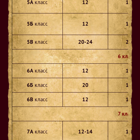
5А
класс
12
12
5Б
класс
12
12
5В
класс
20-24
23
6 классы
6А
класс
12
10
6Б
класс
20
18
6В
класс
12
12
7 классы
7А
класс
12-14
13