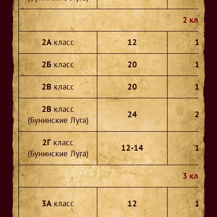
2 классы
2А
класс
12
10
2Б
класс
20
18
2В
класс
20
17
2В
класс
24
22
(Бунинские Луга)
2Г
класс
12-14
12
(Бунинские Луга)
3 классы
3А
класс
12
12