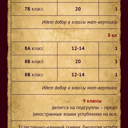
7Б
класс
20
17
Идет добор в классы мат-вертикаль, IT-
8 классы
8А
класс
12-14
14
8Б
класс
20
19
8В
класс
12-14
12
Идет добор в классы мат-вертикаль, IT-
9 классы
делится на подгруппы – предпроф
(иностранные языки углубленно на всех на
Естественно-научный (химия, биология углубленно