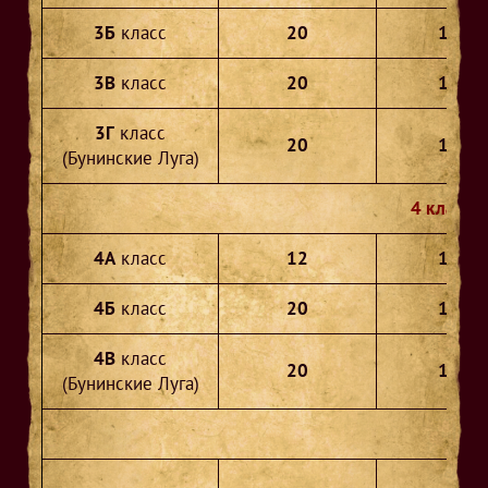
3Б
класс
20
19
3В
класс
20
17
3Г
класс
20
17
(Бунинские Луга)
4 классы
4А
класс
12
11
4Б
класс
20
17
4В
класс
20
18
(Бунинские Луга)
5 клас