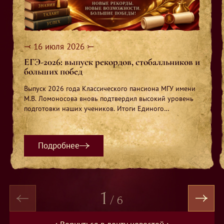
⤙ 16 июля 2026 ⤚
ЕГЭ-2026: выпуск рекордов, стобалльников и
больших побед
Выпуск 2026 года Классического пансиона МГУ имени
М.В. Ломоносова вновь подтвердил высокий уровень
подготовки наших учеников. Итоги Единого
государственного экзамена стали не просто хорошими
— они оказались по-настоящему выдающимися.
Подробнее
1
/
6