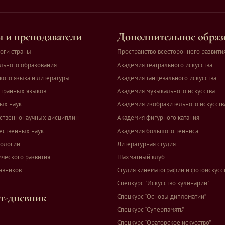
 и преподаватели
Дополнительное образ
оги страны
Пространство всестороннего развити
льного образования
Академия театрального искусства
кого языка и литературы
Академия танцевального искусства
транных языков
Академия музыкального искусства
ых наук
Академия изобразительного искусств
ственнонаучных дисциплин
Академия фигурного катания
ественных наук
Академия большого тенниса
ологии
Литературная студия
ческого развития
Шахматный клуб
авников
Студия кинематографии и фотоискусс
Спецкурс "Искусство кулинарии"
т-дневник
Спецкурс “Основы дипломатии”
Спецкурс “Суперпамять”
Спецкурс “Ораторское искусство”