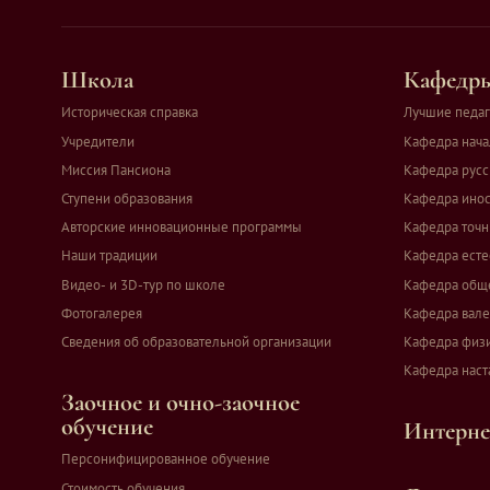
Школа
Кафедры
Историческая справка
Лучшие педаг
Учредители
Кафедра нача
Миссия Пансиона
Кафедра русс
Ступени образования
Кафедра инос
Авторские инновационные программы
Кафедра точн
Наши традиции
Кафедра есте
Видео- и 3D-тур по школе
Кафедра общ
Фотогалерея
Кафедра вале
Сведения об образовательной организации
Кафедра физи
Кафедра наст
Заочное и очно-заочное
обучение
Интерне
Персонифицированное обучение
Стоимость обучения