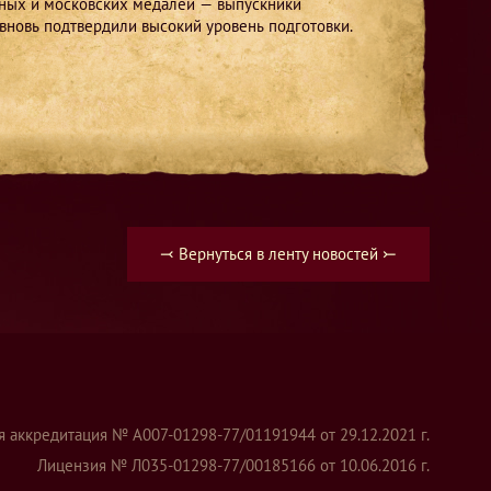
ьных и московских медалей — выпускники
про
вновь подтвердили высокий уровень подготовки.
ави
Кла
буд
⤙ Вернуться в ленту новостей ⤚
я аккредитация № А007-01298-77/01191944 от 29.12.2021 г.
Лицензия № Л035-01298-77/00185166 от 10.06.2016 г.