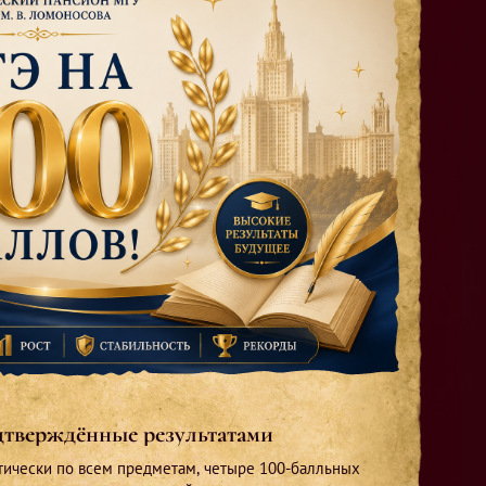
⤙ 2
одтверждённые результатами
Вы
тически по всем предметам, четыре 100-балльных
Луч