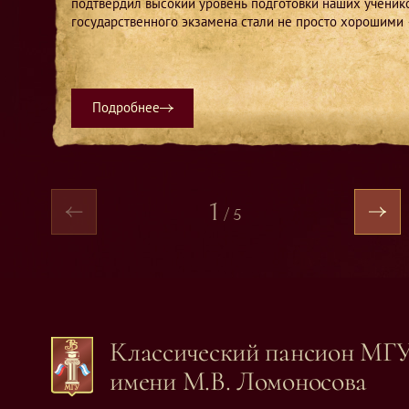
подтвердил высокий уровень подготовки наших ученико
государственного экзамена стали не просто хорошими 
настоящему выдающимися.
Подробнее
1
/
5
Классический пансион МГ
имени М.В. Ломоносова