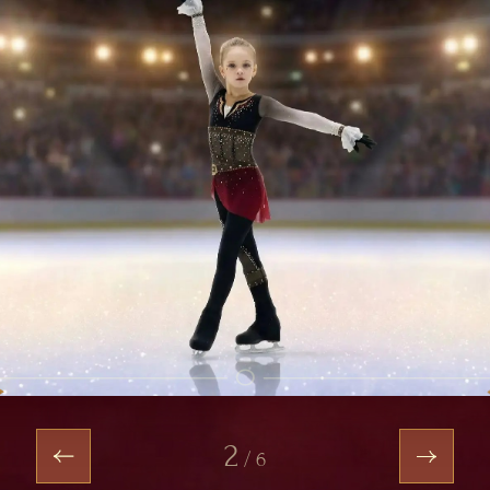
2
/
6