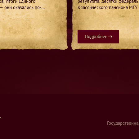
в. Итоги Единого
результата, десятки федерал
— они оказались по-
Классического пансиона МГУ 
Подробнее
У
Государственна