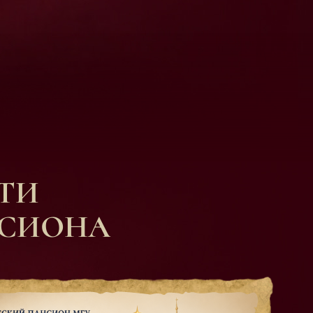
ТИ
НСИОНА