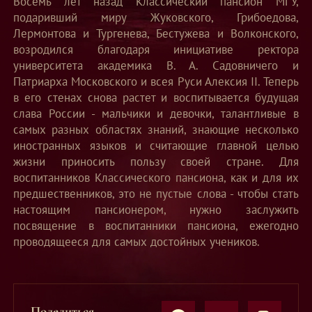
Восемь лет назад Классический пансион МГУ,
подаривший миру Жуковского, Грибоедова,
Лермонтова и Тургенева, Бестужева и Волконского,
возродился благодаря инициативе ректора
университета академика В. А. Садовничего и
Патриарха Московского и всея Руси Алексия II. Теперь
в его стенах снова растет и воспитывается будущая
слава России - мальчики и девочки, талантливые в
самых разных областях знаний, знающие несколько
иностранных языков и считающие главной целью
жизни приносить пользу своей стране. Для
воспитанников Классического пансиона, как и для их
предшественников, это не пустые слова - чтобы стать
настоящим пансионером, нужно заслужить
посвящение в воспитанники пансиона, ежегодно
проводящееся для самых достойных учеников.
Поделиться