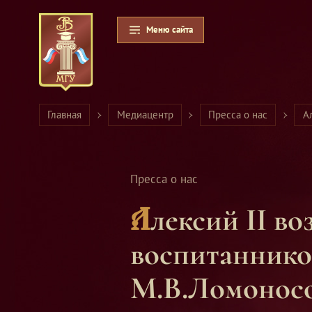
Меню сайта
Главная
Медиацентр
Пресса о нас
А
Пресса о нас
Алексий II возглавил церемонию посвящения
воспитаннико
М.В.Ломонос