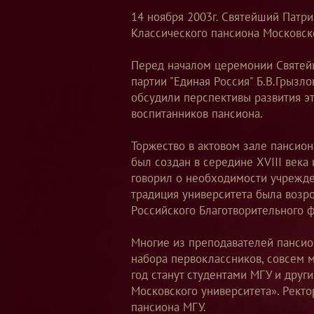
14 ноября 2003г. Святейший Патр
Классического пансиона Московск
Перед началом церемонии Святейш
партии "Единая Россия" Б.В.Грызл
обсудили перспективы развития э
воспитанников пансиона.
Торжество в актовом зале пансион
был создан в середине XVIII века
говорил о необходимости учрежден
традиция университета была возр
Российского Благотворительного 
Многие из преподавателей пансион
набора первоклассников, совсем м
год станут студентами МГУ и друг
Московского университета». Рект
пансиона МГУ.