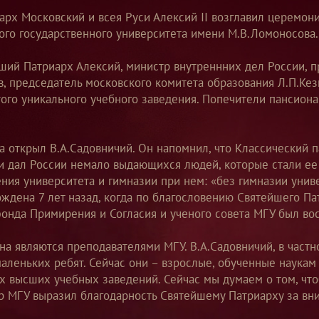
иарх Московский и всея Руси Алексий II возглавил церемо
ого государственного университета имени М.В.Ломоносова.
ий Патриарх Алексий, министр внутреннних дел России, п
ов, председатель московского комитета образования Л.П.Кез
того уникального учебного заведения. Попечители пансион
а открыл В.А.Садовничий. Он напомнил, что Классический 
 и дал России немало выдающихся людей, которые стали ее
ия университета и гимназии при нем: «без гимназии универ
ождена 7 лет назад, когда по благословению Святейшего П
фонда Примирения и Согласия и ученого совета МГУ был во
а являются преподавателями МГУ. В.А.Садовничий, в частно
аленьких ребят. Сейчас они – взрослые, обученные наукам
их высших учебных заведений. Сейчас мы думаем о том, чт
ор МГУ выразил благодарность Святейшему Патриарху за вн