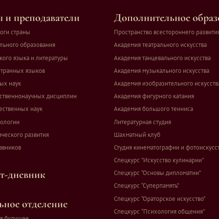
 и преподаватели
Дополнительное образ
оги страны
Пространство всестороннего развити
льного образования
Академия театрального искусства
кого языка и литературы
Академия танцевального искусства
транных языков
Академия музыкального искусства
ых наук
Академия изобразительного искусств
ственнонаучных дисциплин
Академия фигурного катания
ественных наук
Академия большого тенниса
ологии
Литературная студия
ческого развития
Шахматный клуб
авников
Студия кинематографии и фотоискусс
Спецкурс "Искусство кулинарии"
т-дневник
Спецкурс “Основы дипломатии”
Спецкурс “Суперпамять”
Спецкурс “Ораторское искусство”
ное отделение
Спецкурс “Психология общения”
в будущее