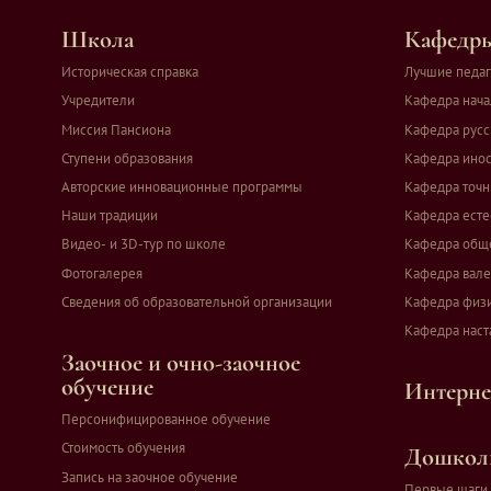
Школа
Кафедры
Историческая справка
Лучшие педаг
Учредители
Кафедра нача
Миссия Пансиона
Кафедра русс
Ступени образования
Кафедра инос
Авторские инновационные программы
Кафедра точн
Наши традиции
Кафедра есте
Видео- и 3D-тур по школе
Кафедра общ
Фотогалерея
Кафедра вале
Сведения об образовательной организации
Кафедра физи
Кафедра наст
Заочное и очно-заочное
обучение
Интерне
Персонифицированное обучение
Стоимость обучения
Дошколь
Запись на заочное обучение
Первые шаги 