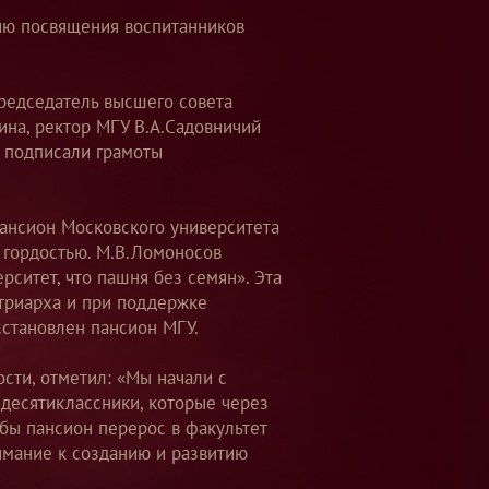
нию посвящения воспитанников
редседатель высшего совета
ина, ректор МГУ В.А.Садовничий
а подписали грамоты
пансион Московского университета
 гордостью. М.В.Ломоносов
ситет, что пашня без семян». Эта
атриарха и при поддержке
сстановлен пансион МГУ.
сти, отметил: «Мы начали с
 десятиклассники, которые через
обы пансион перерос в факультет
имание к созданию и развитию